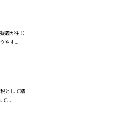
に疑義が生じ
す...
続税として精
...